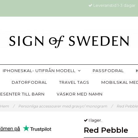
Leveranstid 1-3 dagar
IPHONESKAL- UTIFRÅN MODELL
PASSFODRAL
DATORFODRAL
TRAVEL TAGS
MOBILSKAL MED
ESENTER TILL BARN
VÄSKOR MED NAMN
Hem
/
Personliga accessoarer med gravyr/ monogram
/
Red Pebbl
I lager.
Red Pebble