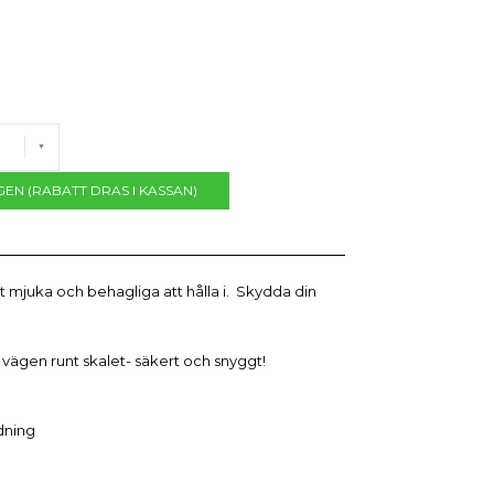
GEN (RABATT DRAS I KASSAN)
rt mjuka och behagliga att hålla i. Skydda din
vägen runt skalet- säkert och snyggt!
dning