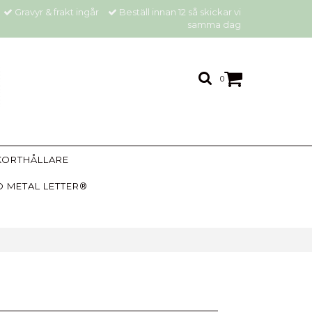
Gravyr & frakt ingår
Beställ innan 12 så skickar vi
samma dag
0
KORTHÅLLARE
 METAL LETTER®
e