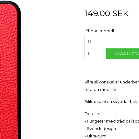
149.00 SEK
iPhone modell
11
LÄGG I KOR
Våra silikonskal är underba
telefon med stil.
Silikonkanten skyddar hela 
Detaljer:
- Fungerar med trådlös lad
- Svensk design
- Ultra-tunt