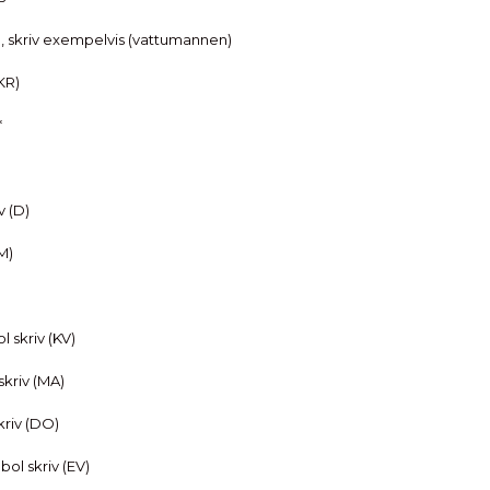
, skriv exempelvis (vattumannen)
KR)
*
v (D)
M)
 skriv (KV)
kriv (MA)
kriv (DO)
ol skriv (EV)