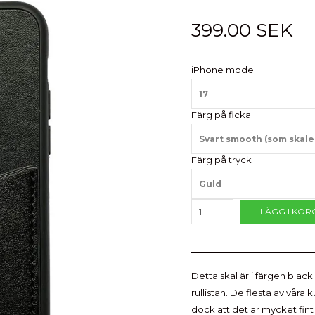
399.00 SEK
iPhone modell
17
Färg på ficka
Svart smooth (som skale
Färg på tryck
Guld
LÄGG I KOR
Detta skal är i färgen black
rullistan. De flesta av våra 
dock att det är mycket fin