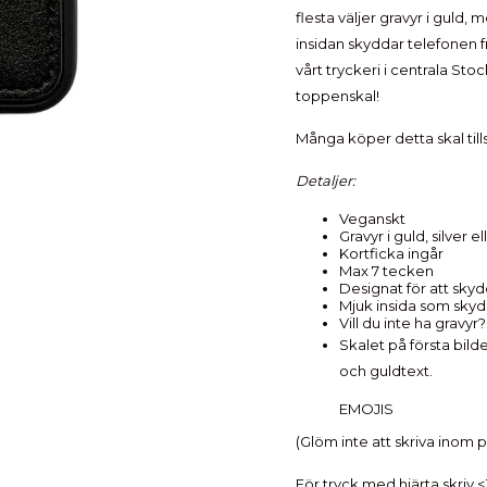
flesta väljer gravyr i guld,
insidan skyddar telefonen fr
vårt tryckeri i centrala Sto
toppenskal!
Många köper detta skal ti
Detaljer:
Veganskt
Gravyr i guld, silver e
Kortficka ingår
Max 7 tecken
Designat för att sk
Mjuk insida som sky
Vill du inte ha gravy
Skalet på första bil
och guldtext.
EMOJIS
(Glöm inte att skriva inom 
För tryck med hjärta skriv <