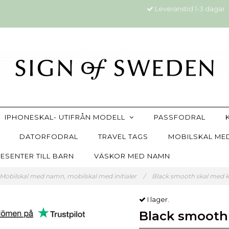
Leveranstid 1-3 dagar
IPHONESKAL- UTIFRÅN MODELL
PASSFODRAL
DATORFODRAL
TRAVEL TAGS
MOBILSKAL MED
ESENTER TILL BARN
VÄSKOR MED NAMN
Mobilskal med namn, mobilskal med initialer
/
Black smooth skal med k
I lager.
Black smooth 