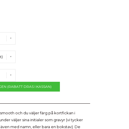
t)
GEN (RABATT DRAS I KASSAN)
 smooth och du väljer färg på kortfickan i
kunder väljer sina initialer som gravyr (vi tycker
t även med namn, eller bara en bokstav). De