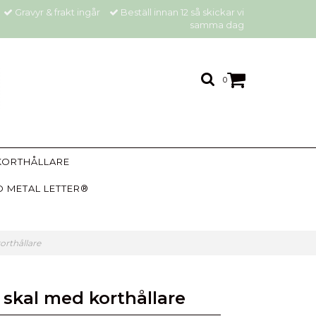
Gravyr & frakt ingår
Beställ innan 12 så skickar vi
samma dag
0
KORTHÅLLARE
 METAL LETTER®
orthållare
skal med korthållare