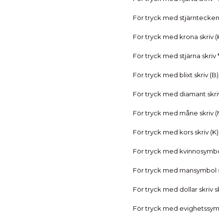
För tryck med stjärntecken
För tryck med krona skriv (
För tryck med stjärna skriv 
För tryck med blixt skriv (B)
För tryck med diamant skri
För tryck med måne skriv (
För tryck med kors skriv (K)
För tryck med kvinnosymbol
För tryck med mansymbol s
För tryck med dollar skriv s
För tryck med evighetssymb