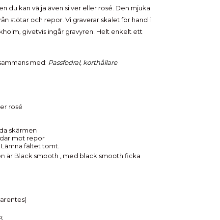
 men du kan välja även silver eller rosé. Den mjuka
ån stötar och repor. Vi graverar skalet för hand i
ckholm, givetvis ingår gravyren. Helt enkelt ett
llsammans med:
Passfodral
,
korthållare
ller rosé
ydda skärmen
ddar mot repor
r? Lämna fältet tomt.
den är Black smooth , med black smooth ficka
parentes)
3