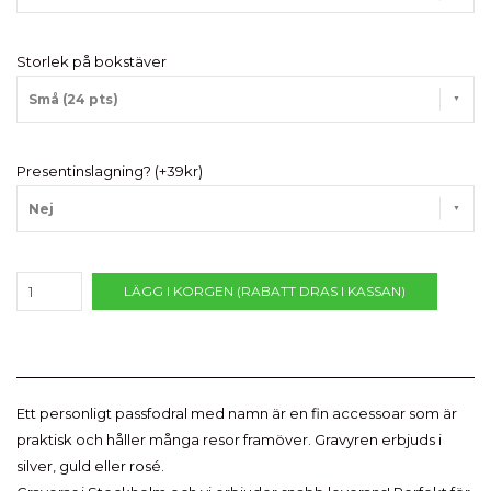
Storlek på bokstäver
Små (24 pts)
Presentinslagning? (+39kr)
Nej
LÄGG I KORGEN (RABATT DRAS I KASSAN)
Ett personligt passfodral med namn är en fin accessoar som är
praktisk och håller många resor framöver. Gravyren erbjuds i
silver, guld eller rosé.