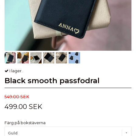
I lager.
Black smooth passfodral
549.00 SEK
499.00 SEK
Färg på bokstäverna
Guld