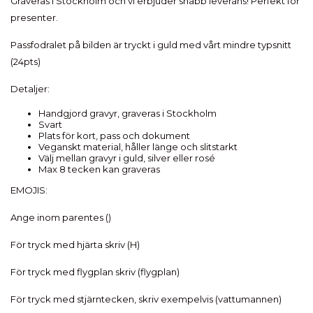
Graveras i Stockholm och vi erbjuder snabb leverans! Perfekt för
presenter.
Passfodralet på bilden är tryckt i guld med vårt mindre typsnitt
(24pts)
Detaljer:
Handgjord gravyr, graveras i Stockholm
Svart
Plats för kort, pass och dokument
Veganskt material, håller länge och slitstarkt
Välj mellan gravyr i guld, silver eller rosé
Max 8 tecken kan graveras
EMOJIS:
Ange inom parentes ()
För tryck med hjärta skriv (H)
För tryck med flygplan skriv (flygplan)
För tryck med stjärntecken, skriv exempelvis (vattumannen)