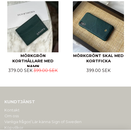
MÖRKGRÖN
MÖRKGRÖNT SKAL MED
KORTHÅLLARE MED
KORTFICKA
NAMN
379.00 SEK
399.00 SEK
399.00 SEK
KUNDTJÄNST
Kontakt
Om oss
Vanliga frågor/ Lär känna Sign of Sweden
Köpvillkor