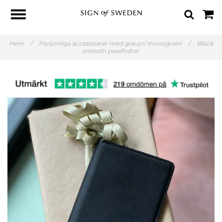
Hem
/
Personliga accessoarer med gravyr/ monogram
/
Black
smooth passfodral