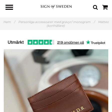
Hem
/
Personliga accessoarer med gravyr/ monogram
/
Matteo
(korthållare)