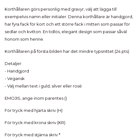
Korthållaren görs personlig med gravyr, välj att lägga till
exempelvis namn eller initialer. Denna korthållare är handgjord,
har fyra fack för kort och ett större fack i mitten som passar för
sedlar och kvitton. En tidlös, elegant design som passar såväl
honom som henne.
Korthållaren på första bilden har det mindre typsnittet (24 pts).
Detaljer:
- Handgjord
- Vegansk
- Välj mellan text i guld, silver eller rosè
EMOJIS, ange inom parentes ()
För tryck med hjärta skriv (H)
För tryck med krona skriv (KR)
För tryck med stjärna skriv *