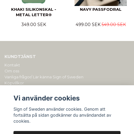
KHAKI SILIKONSKAL -
NAVY PASSFODRAL
METAL LETTER®
349.00 SEK
499.00 SEK
549.00 SEK
KUNDTJÄNST
Kontakt
Om oss
Vanliga frågor/ Lär känna Sign of Sweden
Köpvillkor
PERSONLIGA PRESENTER MED GRAVYR/ BRODYR
Vi använder cookies
Sign of Sweden drivs av Duly AB (org.nr: 559153-0901). Du kan
alltid kontakta oss på
hellosignofsweden@gmail.com
Sign of Sweden använder cookies. Genom att
fortsätta på sidan godkänner du användandet av
cookies.