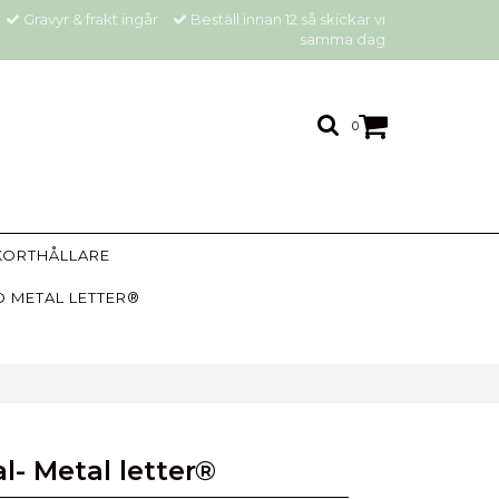
Gravyr & frakt ingår
Beställ innan 12 så skickar vi
samma dag
0
KORTHÅLLARE
 METAL LETTER®
l- Metal letter®