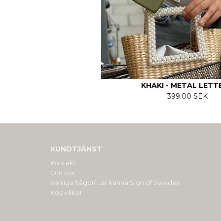
KHAKI - METAL LETT
399.00 SEK
KUNDTJÄNST
Kontakt
Om oss
Vanliga frågor/ Lär känna Sign of Sweden
Köpvillkor