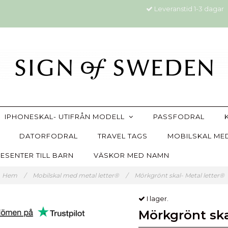
Leveranstid 1-3 dagar
IPHONESKAL- UTIFRÅN MODELL
PASSFODRAL
DATORFODRAL
TRAVEL TAGS
MOBILSKAL MED
ESENTER TILL BARN
VÄSKOR MED NAMN
Hem
/
Mobilskal med metal letter®
/
Mörkgrönt skal- Metal letter®
I lager.
Mörkgrönt ska