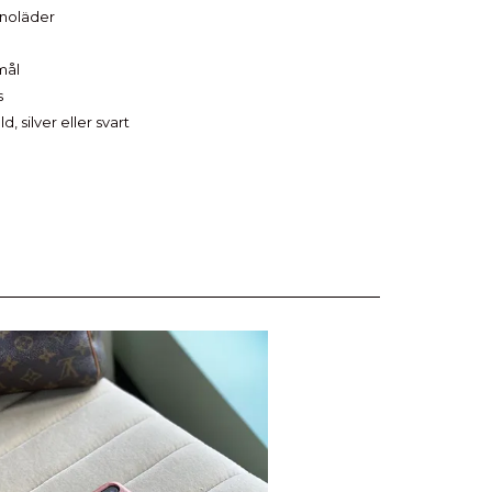
anoläder
mål
s
d, silver eller svart