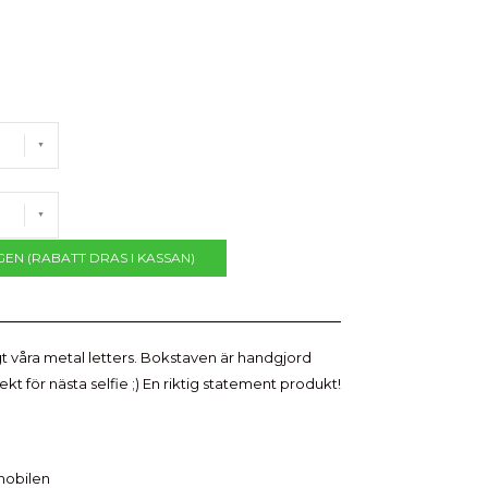
GEN (RABATT DRAS I KASSAN)
gt våra metal letters. Bokstaven är handgjord
ekt för nästa selfie ;) En riktig statement produkt!
mobilen