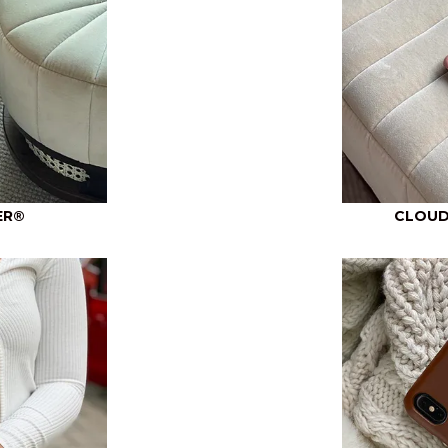
ER®
CLOUD