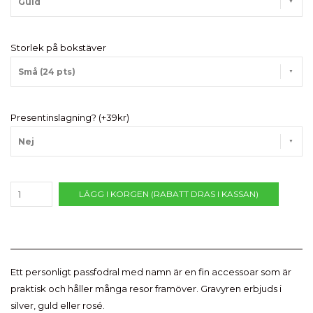
Guld
Storlek på bokstäver
Små (24 pts)
Presentinslagning? (+39kr)
Nej
LÄGG I KORGEN (RABATT DRAS I KASSAN)
Ett personligt passfodral med namn är en fin accessoar som är
praktisk och håller många resor framöver. Gravyren erbjuds i
silver, guld eller rosé.