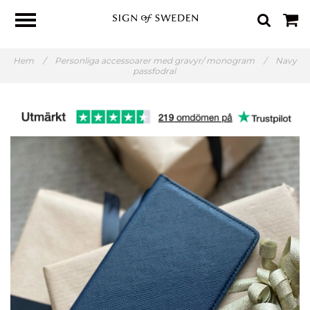
Hem
/
Personliga accessoarer med gravyr/ monogram
/
Navy
passfodral