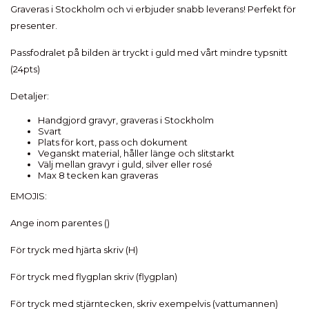
Graveras i Stockholm och vi erbjuder snabb leverans! Perfekt för
presenter.
Passfodralet på bilden är tryckt i guld med vårt mindre typsnitt
(24pts)
Detaljer:
Handgjord gravyr, graveras i Stockholm
Svart
Plats för kort, pass och dokument
Veganskt material, håller länge och slitstarkt
Välj mellan gravyr i guld, silver eller rosé
Max 8 tecken kan graveras
EMOJIS:
Ange inom parentes ()
För tryck med hjärta skriv (H)
För tryck med flygplan skriv (flygplan)
För tryck med stjärntecken, skriv exempelvis (vattumannen)