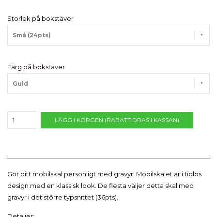
Storlek på bokstäver
Små (24pts)
Färg på bokstäver
Guld
LÄGG I KORGEN (RABATT DRAS I KASSAN)
Gör ditt mobilskal personligt med gravyr! Mobilskalet är i tidlös
design med en klassisk look. De flesta väljer detta skal med
gravyr i det större typsnittet (36pts).
Detaljer: