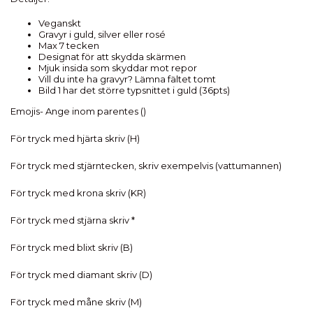
Veganskt
Gravyr i guld, silver eller rosé
Max 7 tecken
Designat för att skydda skärmen
Mjuk insida som skyddar mot repor
Vill du inte ha gravyr? Lämna fältet tomt
Bild 1 har det större typsnittet i guld (36pts)
Emojis- Ange inom parentes ()
För tryck med hjärta skriv (H)
För tryck med stjärntecken, skriv exempelvis (vattumannen)
För tryck med krona skriv (KR)
För tryck med stjärna skriv *
För tryck med blixt skriv (B)
För tryck med diamant skriv (D)
För tryck med måne skriv (M)