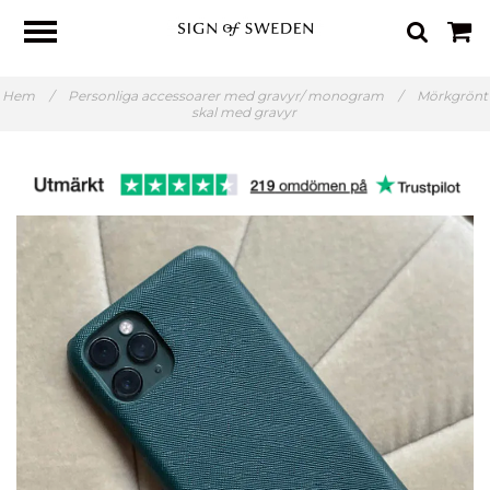
Hem
/
Personliga accessoarer med gravyr/ monogram
/
Mörkgrönt
skal med gravyr