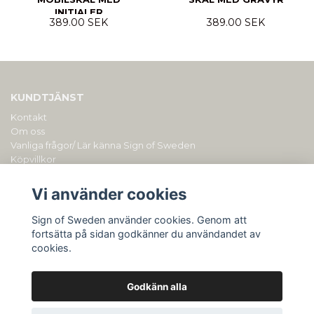
INITIALER
389.00 SEK
389.00 SEK
KUNDTJÄNST
Kontakt
Om oss
Vanliga frågor/ Lär känna Sign of Sweden
Köpvillkor
PERSONLIGA PRESENTER MED GRAVYR/ BRODYR
Vi använder cookies
Sign of Sweden drivs av Duly AB (org.nr: 559153-0901). Du kan
alltid kontakta oss på
hellosignofsweden@gmail.com
Sign of Sweden använder cookies. Genom att
fortsätta på sidan godkänner du användandet av
cookies.
Godkänn alla