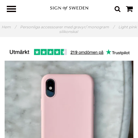
Hem
/
Personliga accessoarer med gravyr/ monogram
/
Light pink
silikonskal