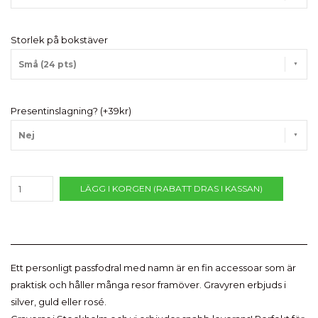
Storlek på bokstäver
Små (24 pts)
Presentinslagning? (+39kr)
Nej
LÄGG I KORGEN (RABATT DRAS I KASSAN)
Ett personligt passfodral med namn är en fin accessoar som är
praktisk och håller många resor framöver. Gravyren erbjuds i
silver, guld eller rosé.