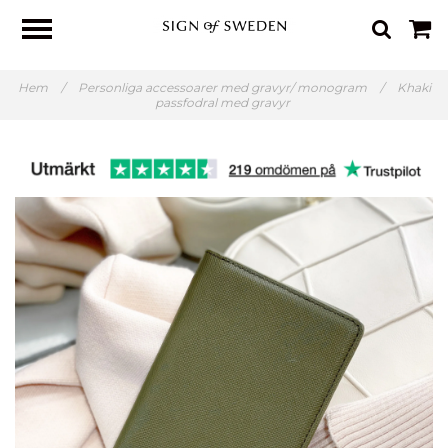
Hem
/
Personliga accessoarer med gravyr/ monogram
/
Khaki
passfodral med gravyr