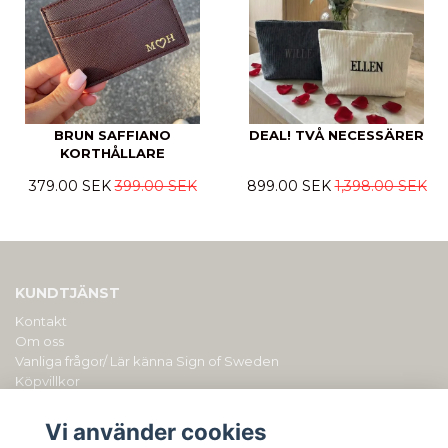
BRUN SAFFIANO
DEAL! TVÅ NECESSÄRER
KORTHÅLLARE
379.00 SEK
399.00 SEK
899.00 SEK
1,398.00 SEK
KUNDTJÄNST
Kontakt
Om oss
Vanliga frågor/ Lär känna Sign of Sweden
Köpvillkor
PERSONLIGA PRESENTER MED GRAVYR/ BRODYR
Vi använder cookies
Sign of Sweden drivs av Duly AB (org.nr: 559153-0901). Du kan