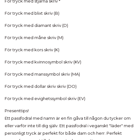
För tryck med stjärna skriv *
För tryck med blixt skriv (B)
För tryck med diamant skriv (D)
För tryck med måne skriv (M)
För tryck med kors skriv (K)
För tryck med kvinnosymbol skriv (KV)
För tryck med manssymbol skriv (MA)
För tryck med dollar skriv skriv (DO)
För tryck med evighetssymbol skriv (EV)
Presenttips!
Ett passfodral med namn är en fin gåva till någon du tycker om
eller varför inte till dig själv. Ett passfodral i veganskt "läder" med
personligt tryck är perfekt för både dam och herr. Perfekt