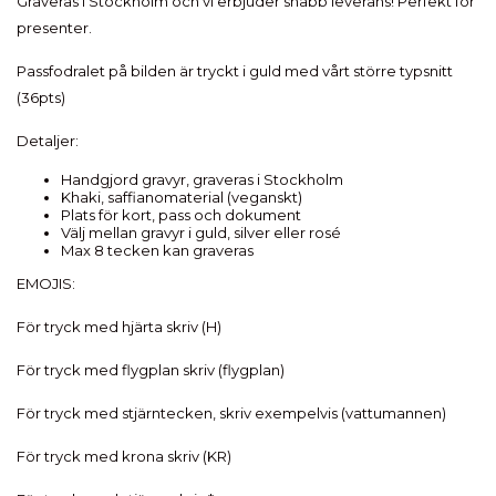
Graveras i Stockholm och vi erbjuder snabb leverans! Perfekt för
presenter.
Passfodralet på bilden är tryckt i guld med vårt större typsnitt
(36pts)
Detaljer:
Handgjord gravyr, graveras i Stockholm
Khaki, saffianomaterial (veganskt)
Plats för kort, pass och dokument
Välj mellan gravyr i guld, silver eller rosé
Max 8 tecken kan graveras
EMOJIS:
För tryck med hjärta skriv (H)
För tryck med flygplan skriv (flygplan)
För tryck med stjärntecken, skriv exempelvis (vattumannen)
För tryck med krona skriv (KR)