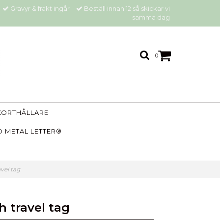
Gravyr & frakt ingår
Beställ innan 12 så skickar vi
samma dag
0
KORTHÅLLARE
 METAL LETTER®
vel tag
 travel tag