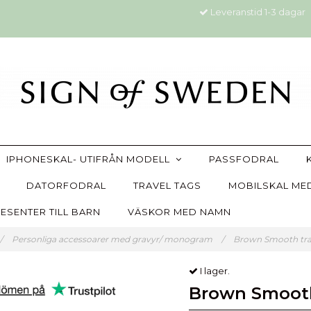
Leveranstid 1-3 dagar
IPHONESKAL- UTIFRÅN MODELL
PASSFODRAL
DATORFODRAL
TRAVEL TAGS
MOBILSKAL MED
ESENTER TILL BARN
VÄSKOR MED NAMN
/
Personliga accessoarer med gravyr/ monogram
/
Brown Smooth tra
I lager.
Brown Smooth