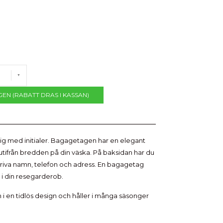
GEN (RABATT DRAS I KASSAN)
ig med initialer. Bagagetagen har en elegant
utifrån bredden på din väska. På baksidan har du
kriva namn, telefon och adress. En bagagetag
j i din resegarderob.
 en tidlös design och håller i många säsonger