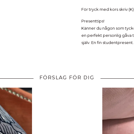
För tryck med kors skriv (K)
Presenttips!
Känner du någon som tycke
en perfekt personlig gåva ti
själv. En fin studentpresent
FÖRSLAG FÖR DIG