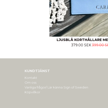
LJUSBLÅ KORTHÅLLARE ME
379.00 SEK
399.00 S
KUNDTJÄNST
Kontakt
Om oss
Vanliga frågor/ Lär känna Sign of Sweden
Köpvillkor