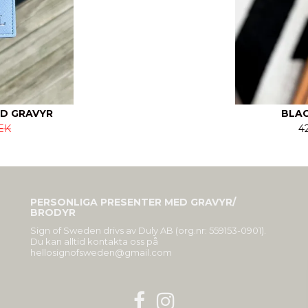
D GRAVYR
BLAC
EK
4
PERSONLIGA PRESENTER MED GRAVYR/
BRODYR
Sign of Sweden drivs av Duly AB (org.nr: 559153-0901).
Du kan alltid kontakta oss på
hellosignofsweden@gmail.com