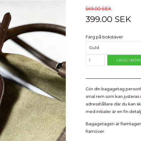
549.00 SEK
399.00 SEK
Färg på bokstäver
Guld
LÄGG I KOR
Gör din bagagetag personl
smal rem som kan justeras 
adresshållare där du kan s
med initialer är en fin detal
Bagagetagen är framtagen i
framöver.