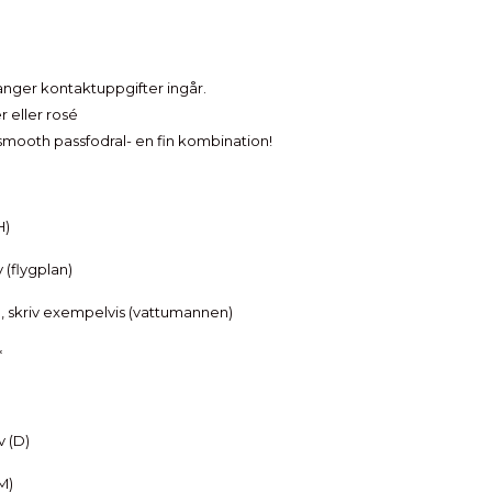
anger kontaktuppgifter ingår.
er eller rosé
mooth passfodral- en fin kombination!
H)
 (flygplan)
, skriv exempelvis (vattumannen)
*
v (D)
M)