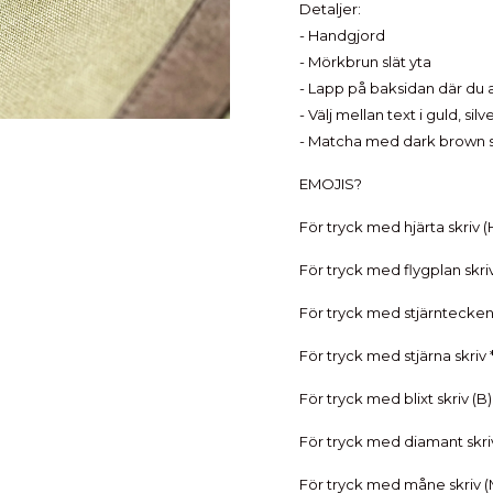
Detaljer:
- Handgjord
- Mörkbrun slät yta
- Lapp på baksidan där du 
- Välj mellan text i guld, silv
- Matcha med dark brown s
EMOJIS?
För tryck med hjärta skriv (
För tryck med flygplan skriv
För tryck med stjärntecken
För tryck med stjärna skriv 
För tryck med blixt skriv (B)
För tryck med diamant skri
För tryck med måne skriv (