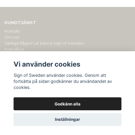
KUNDTJÄNST
Kontakt
Om oss
Vanliga frågor/ Lär känna Sign of Sweden
Köpvillkor
PERSONLIGA PRESENTER MED GRAVYR/ BRODYR
Vi använder cookies
Sign of Sweden drivs av Duly AB (org.nr: 559153-0901). Du kan
alltid kontakta oss på
hellosignofsweden@gmail.com
Sign of Sweden använder cookies. Genom att
fortsätta på sidan godkänner du användandet av
cookies.
Godkänn alla
Inställningar
© Copyright Sign of Sweden