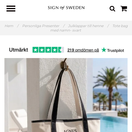
Hem
/
Personliga Presenter
/
Julklappar till henne
/
Tote bag
med namn- svart