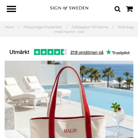
Hem
/
Personliga Presenter
/
Julklappar till henne
/
Tote bag
med namn- röd