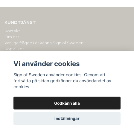
KUNDTJÄNST
Kontakt
Om oss
Vanliga frågor/ Lär känna Sign of Sweden
Köpvillkor
PERSONLIGA PRESENTER MED GRAVYR/ BRODYR
Vi använder cookies
Sign of Sweden drivs av Duly AB (org.nr: 559153-0901). Du kan
alltid kontakta oss på
hellosignofsweden@gmail.com
Sign of Sweden använder cookies. Genom att
fortsätta på sidan godkänner du användandet av
cookies.
Godkänn alla
Inställningar
© Copyright Sign of Sweden