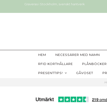
Graveras i Stockholm, svenskt hantverk
HEM
NECESSÄRER MED NAMN
RFID KORTHÅLLARE
PLÅNBÖCKER
PRESENTTIPS!
GÅVOSET
PR
H