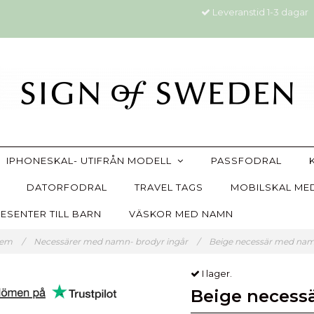
Leveranstid 1-3 dagar
IPHONESKAL- UTIFRÅN MODELL
PASSFODRAL
DATORFODRAL
TRAVEL TAGS
MOBILSKAL MED
ESENTER TILL BARN
VÄSKOR MED NAMN
em
/
Necessärer med namn- brodyr ingår
/
Beige necessär med na
I lager.
Beige necess