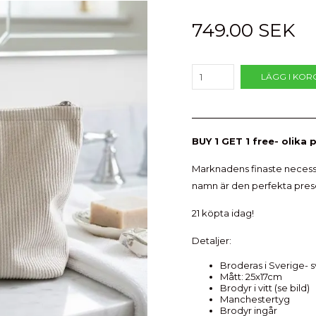
749.00 SEK
LÄGG I KOR
BUY 1 GET 1 free- olika
Marknadens finaste necess
namn är den perfekta prese
21 köpta idag!
Detaljer:
Broderas i Sverige- 
Mått: 25x17cm
Brodyr i vitt (se bild)
Manchestertyg
Brodyr ingår