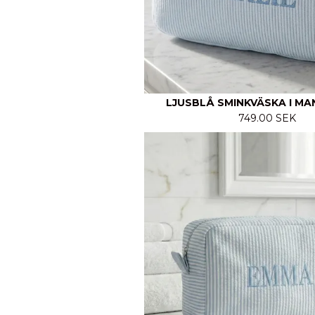
LJUSBLÅ SMINKVÄSKA I M
749.00 SEK