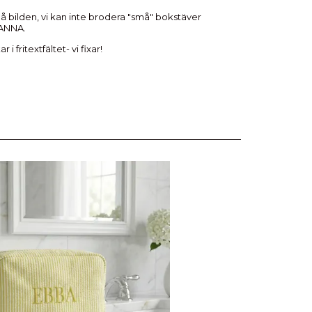
å bilden, vi kan inte brodera "små" bokstäver
 ANNA.
i fritextfältet- vi fixar!