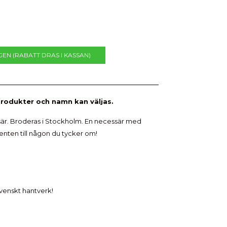
GEN (RABATT DRAS I KASSAN)
 produkter och namn kan väljas.
är. Broderas i Stockholm. En necessär med
nten till någon du tycker om!
svenskt hantverk!