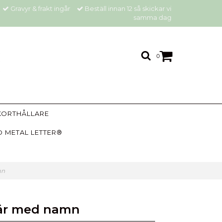
Gravyr & frakt ingår
Beställ innan 12 så skickar vi
samma dag
0
KORTHÅLLARE
 METAL LETTER®
mn
är med namn