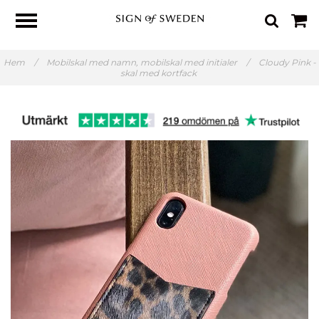
Hem
/
Mobilskal med namn, mobilskal med initialer
/
Cloudy Pink -
skal med kortfack