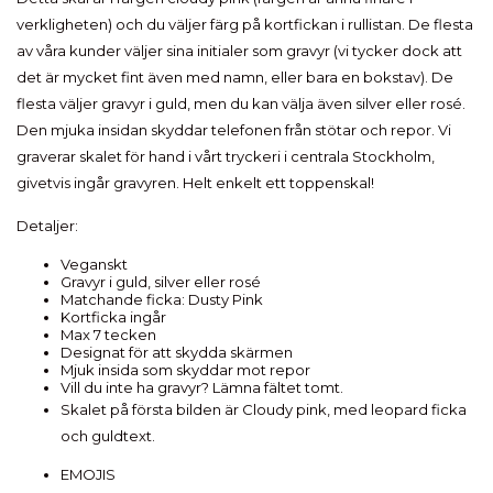
verkligheten) och du väljer färg på kortfickan i rullistan. De flesta
av våra kunder väljer sina initialer som gravyr (vi tycker dock att
det är mycket fint även med namn, eller bara en bokstav). De
flesta väljer gravyr i guld, men du kan välja även silver eller rosé.
Den mjuka insidan skyddar telefonen från stötar och repor. Vi
graverar skalet för hand i vårt tryckeri i centrala Stockholm,
givetvis ingår gravyren. Helt enkelt ett toppenskal!
Detaljer:
Veganskt
Gravyr i guld, silver eller rosé
Matchande ficka: Dusty Pink
Kortficka ingår
Max 7 tecken
Designat för att skydda skärmen
Mjuk insida som skyddar mot repor
Vill du inte ha gravyr? Lämna fältet tomt.
Skalet på första bilden är Cloudy pink, med leopard ficka
och guldtext.
EMOJIS