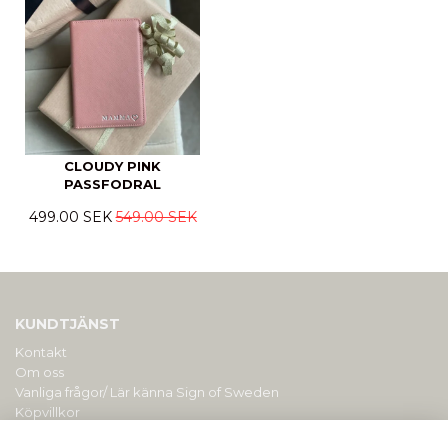
CLOUDY PINK
PASSFODRAL
499.00 SEK
549.00 SEK
KUNDTJÄNST
Kontakt
Om oss
Vanliga frågor/ Lär känna Sign of Sweden
Köpvillkor