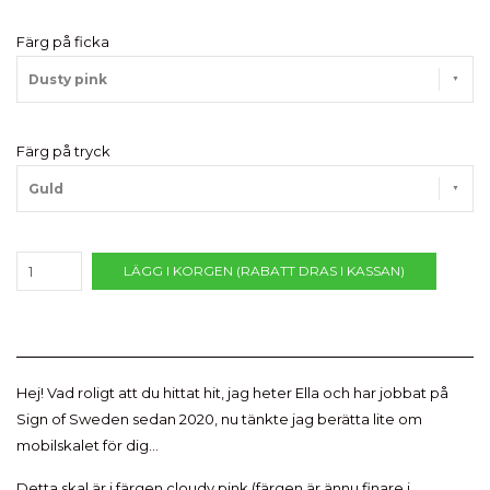
Färg på ficka
Dusty pink
Färg på tryck
Guld
LÄGG I KORGEN (RABATT DRAS I KASSAN)
Hej! Vad roligt att du hittat hit, jag heter Ella och har jobbat på
Sign of Sweden sedan 2020, nu tänkte jag berätta lite om
mobilskalet för dig...
Detta skal är i färgen cloudy pink (färgen är ännu finare i