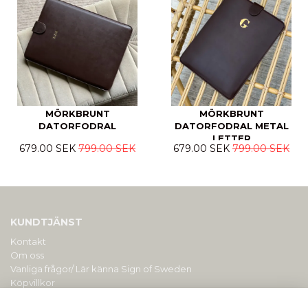
MÖRKBRUNT
MÖRKBRUNT
DATORFODRAL
DATORFODRAL METAL
LETTER
679.00 SEK
799.00 SEK
679.00 SEK
799.00 SEK
KUNDTJÄNST
Kontakt
Om oss
Vanliga frågor/ Lär känna Sign of Sweden
Köpvillkor
PERSONLIGA PRESENTER MED GRAVYR/ BRODYR