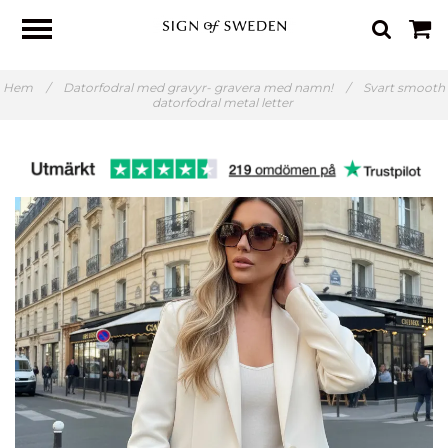
Hem
/
Datorfodral med gravyr- gravera med namn!
/
Svart smooth
datorfodral metal letter