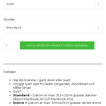
Guld
Storlek
Standard
LÄGG I KORGEN (RABATT DRAS I KASSAN)
Detaljer:
Välj din bokstav i guld, silver eller svart
Snyggt svart slätt PU läder (veganskt). Avtorkbart och
håller länge
Size?
Standard
= Datorn är max: 31,5 x 22cm (passar datorer
såsom MacBook Air och MacBook Pro)
Större =
Datorn är max: 37cmx27cm (passar de lite större